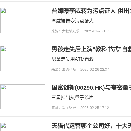
台媒曝李威转为污点证人 供出
李威被告变污点证人
来源：大叔谈娱乐
2025-02-26 13:33
男孩走失后上演“教科书式”自
男童走失用ATM自救
来源：浅语科技
2025-02-26 22:37
国富创新(00290.HK)与夸
子科学领域进行深度合作
三星推出抗量子芯片
来源：瘦子财经
2025-02-25 17:12
天猫代运营哪个公司好，十大