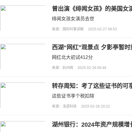
曾出演《绯闻女孩》的美国女演
绯闻女孩女演员去世
来源：国际时事讲解
2025-02-27 09:53
西湖“网红”观景点 夕影亭暂时
网红北大初试412分
来源：杭州网
2025-02-26 06:46
转存周知：考了这些证书的可
这些证书享个税扣除
来源：浅语科技
2025-02-26 20:22
湖州银行：2024年资产规模增长1
亿、拨备覆盖率降73.38%，I