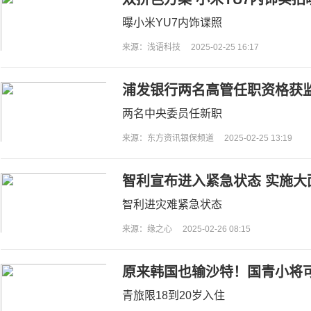
曝小米YU7内饰谍照
来源：浅语科技
2025-02-25 16:17
浦发银行两名高管任职资格获监
日起履职
两名中央委员任新职
来源：东方资讯银保频道
2025-02-25 13:19
智利宣布进入紧急状态 实施大
智利进灾难紧急状态
来源：缘之心
2025-02-26 08:15
原来韩国也输沙特！国青小将可
赛一定要小心
青旅限18到20岁入住