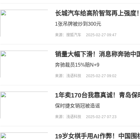
长城汽车给高阶智驾再上强度
位”惊艳山城
1张吊牌被炒到300元
来源：搜狐汽车
2025-02-27 09:47
销量大幅下滑！消息称奔驰中国裁
奔驰裁员15%赔N+9
来源：浅语科技
2025-02-27 09:02
1年卖170台我靠真诚！青岛
回应：被人恶意中伤
保时捷女销冠被造谣
来源：浅语科技
2025-02-27 07:23
19岁女棋手用AI作弊！中国