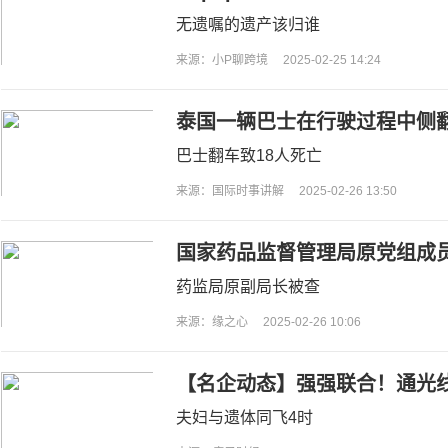
无遗嘱的遗产该归谁
来源：小P聊跨境
2025-02-25 14:24
泰国一辆巴士在行驶过程中侧翻
巴士翻车致18人死亡
来源：国际时事讲解
2025-02-26 13:50
国家药品监督管理局原党组成
药监局原副局长被查
来源：缘之心
2025-02-26 10:06
【名企动态】‌强强联合！通光
司
夫妇与遗体同飞4时