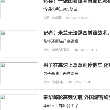
转存！一张图看懂考研复试流
情侣携手进985复试
来源：杭州网
2025-02-25 07:29
记者：米兰无法踢四前锋战术
如皮奥利
监控还原猫尸塞课桌
来源：篮板咋烂篮筐
2025-02-26 11:11
男子在高速上恶意别停他车 
怒：官方通报
男子高速上恶意别车
来源：浅语科技
2025-02-26 19:37
豪华邮轮高频访厦 外国游客纷
年轻人上邮轮打工了