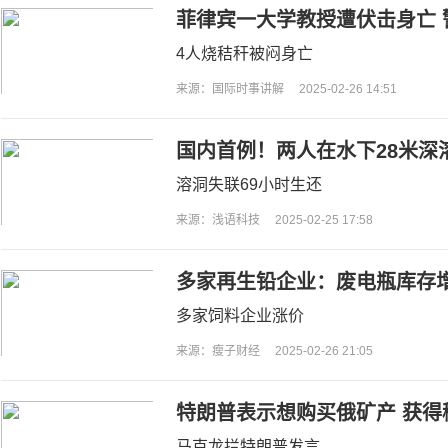
菲律宾一大学教授遭伏击身亡 
4人烧秸秆被闷身亡
来源：国际时事讲解
2025-02-26 14:51
国内首例！两人在水下28米深
溶洞失联69小时生还
来源：浅语科技
2025-02-25 17:58
多家再生铅企业：废电瓶库存
多家饲料企业涨价
来源：瘦子财经
2025-02-26 21:05
特朗普表示想购买俄矿产 获得
马克龙拦特朗普发言