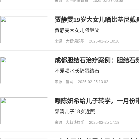
来源：国际时事讲解
2025-02-27 06:58
贾静雯19岁大女儿晒比基尼戴
友劝劝她
贾静雯大女儿怼继父
来源：大叔谈娱乐
2025-02-25 10:10
成都胆结石治疗案例：胆结石
终遗憾切胆
不爱喝水长鹅蛋结石
来源：鲁网
2025-02-25 13:02
曝陈妍希给儿子转学，一月份
还戴着婚戒
郭涛儿子18岁近照
来源：大叔谈娱乐
2025-02-25 17:18