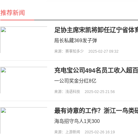
推荐新闻
足协主席宋凯将卸任辽宁省体
局长私藏369发子弹
来源：赛事知多少
2025-02-27 09:32
充电宝公司494名员工收入超
一公司奖金分红8亿
来源：浅语科技
2025-02-25 21:56
最有诗意的工作？浙江一鸟类研
员：需在海岛两人一组生活两
海岛招守鸟人1天300
来源：上游新闻
2025-02-26 16:19