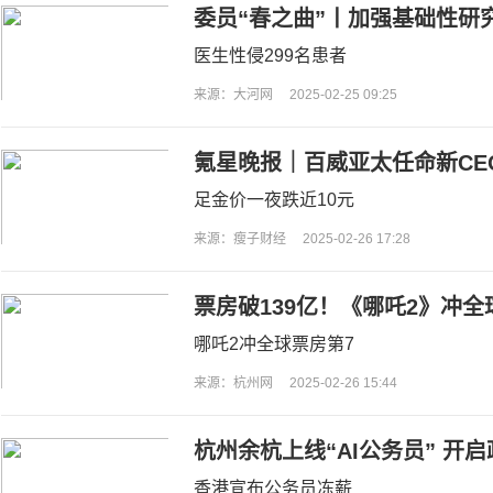
委员“春之曲”丨加强基础性研
靠”
医生性侵299名患者
来源：大河网
2025-02-25 09:25
氪星晚报｜百威亚太任命新CE
势；接近东方甄选人士：俞敏
足金价一夜跌近10元
来合作；金价跳水，足金价格一
来源：瘦子财经
2025-02-26 17:28
票房破139亿！《哪吒2》冲全
哪吒2冲全球票房第7
来源：杭州网
2025-02-26 15:44
杭州余杭上线“AI公务员” 开
香港宣布公务员冻薪