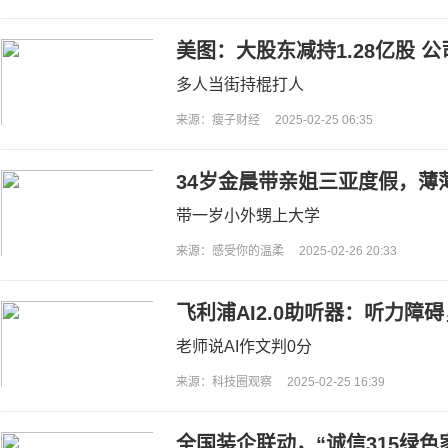
美图：大股东减持1.28亿股 
多人当街持棍打人
来源：瘦子财经
2025-02-25 06:35
34岁金晨带亲姐三亚度假，薄
眼精致有星范
带一岁小外甥上大学
来源：感受你的温柔
2025-02-26 20:33
飞利浦AI2.0助听器：听力障碍
老师说AI作文判0分
来源：科技圈观察
2025-02-25 16:39
全国装企联动，“诚信315绿