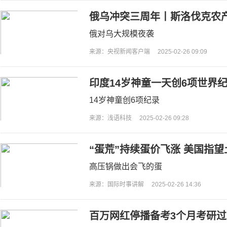
俄乌冲突三周年丨斯洛伐克农
力下降
俄对乌大规模夜袭
来源：央视新闻客户端
2025-02-26 09:09
印度14岁神童一天创6项世界
14岁神童创6项纪录
来源：浅语科技
2025-02-26 09:28
“蛋荒”持续蛋价飞涨 美国指
高压锅做出会飞的蛋
来源：国际时事讲解
2025-02-26 14:36
百万网红停播备考3个月考研过