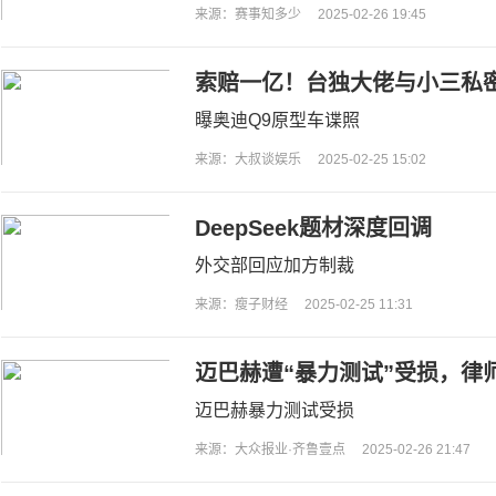
来源：赛事知多少
2025-02-26 19:45
索赔一亿！台独大佬与小三私
小S身份惊人
曝奥迪Q9原型车谍照
来源：大叔谈娱乐
2025-02-25 15:02
DeepSeek题材深度回调
外交部回应加方制裁
来源：瘦子财经
2025-02-25 11:31
迈巴赫遭“暴力测试”受损，律
迈巴赫暴力测试受损
来源：大众报业·齐鲁壹点
2025-02-26 21:47