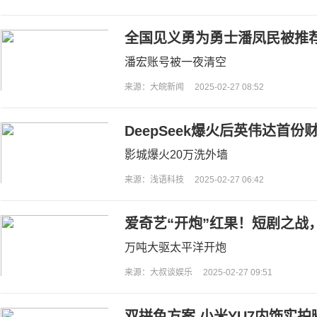
全国见义勇为勇士潘凤民被推荐
潘宏账号被一夜清空
来源：大皖新闻
2025-02-27 08:52
DeepSeek爆火后英伟达首份
影城爆火20万洗外墙
来源：浅语科技
2025-02-27 06:42
爱奇艺“开炮”红果！短剧之战
万吨大驱太平洋开炮
来源：大叔谈娱乐
2025-02-27 09:51
双拼色方案 小米YU7内饰实