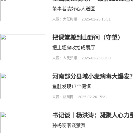
装行业新生态
肇事者装好心人送医
来源：大任时讯
2025-02-26 15:31
把课堂搬到山野间（守望）
把土坯房收拾成展厅
来源：人民资讯
2025-02-25 00:00
河南部分县域小麦病毒大爆发
鱼肚发现17个假饵
来源：杭州网
2025-02-26 15:21
书记谈丨杨洪涛：凝聚人心力量
全市统战事业发展新局面
孙杨哽咽谈禁赛