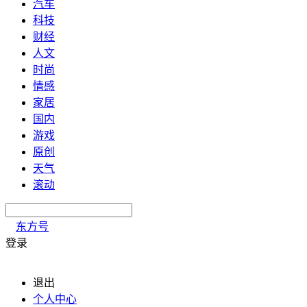
汽车
科技
财经
人文
时尚
情感
家居
国内
游戏
原创
天气
滚动
东方号
登录
退出
个人中心