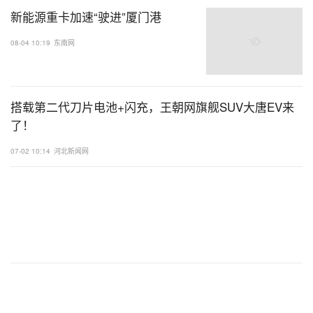
新能源重卡加速“驶进”厦门港
08-04 10:19
东南网
搭载第二代刀片电池+闪充，王朝网旗舰SUV大唐EV来
了！
07-02 10:14
河北新闻网