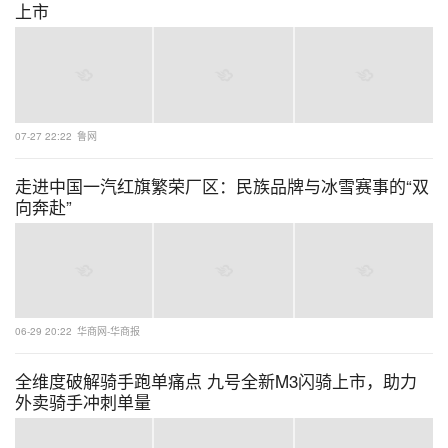
上市
07-27 22:22
鲁网
走进中国一汽红旗繁荣厂区：民族品牌与冰雪赛事的“双
向奔赴”
06-29 20:22
华商网-华商报
全维度破解骑手跑单痛点 九号全新M3闪骑上市，助力
外卖骑手冲刺单量