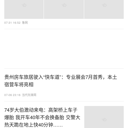
07-31 16:52
鲁网
贵州房车旅居驶入“快车道”：专业展会7月首秀，本土
宿营车将亮相
07-06 23:16
当代先锋网
74岁大伯激动来电：高架桥上车子
爆胎 我开车40年不会换备胎 交警大
热天跪在地上快40分钟……