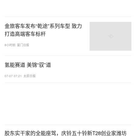
金旅客车发布“乾途”系列车型 致力
打造高端客车标杆
8小时前
厦门日报
氢能赛道 美锦“驭”道
07-07 07:21
太原日报
胶东实干家的全能座驾，庆铃五十铃新T28创业家潍坊