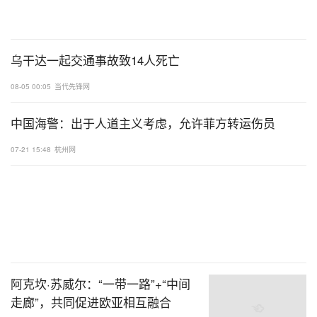
乌干达一起交通事故致14人死亡
08-05 00:05
当代先锋网
中国海警：出于人道主义考虑，允许菲方转运伤员
07-21 15:48
杭州网
阿克坎·苏威尔：“一带一路”+“中间
走廊”，共同促进欧亚相互融合