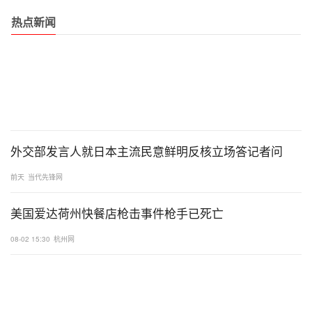
热点新闻
外交部发言人就日本主流民意鲜明反核立场答记者问
前天
当代先锋网
美国爱达荷州快餐店枪击事件枪手已死亡
08-02 15:30
杭州网