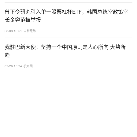
曾下令研究引入单一股票杠杆ETF，韩国总统室政策室
长金容范被举报
08-03 18:51
中新经纬
我驻巴新大使：坚持一个中国原则是人心所向 大势所
趋
07-26 15:24
杭州网