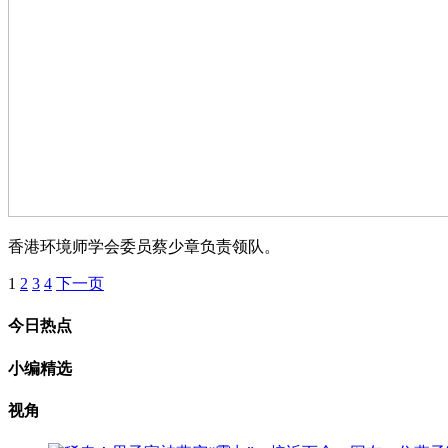
香港环境师学会委员蔡少章负责领队。
1
2
3
4
下一页
今日热点
小编精选
视角