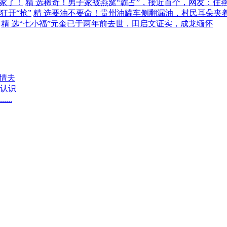
精 选
稀奇！男子家被燕窝“霸占”，接近百个，网友：住
精 选
要油不要命！贵州油罐车侧翻漏油，村民耳朵夹着
精 选
“七小福”元奎已于两年前去世，田启文证实，成龙缅怀
情夫
认识
..