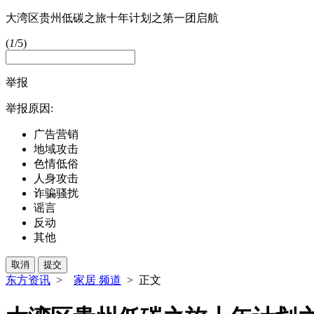
大湾区贵州低碳之旅十年计划之第一团启航
(
1
/5)
举报
举报原因:
广告营销
地域攻击
色情低俗
人身攻击
诈骗骚扰
谣言
反动
其他
取消
提交
东方资讯
>
家居 频道
> 正文