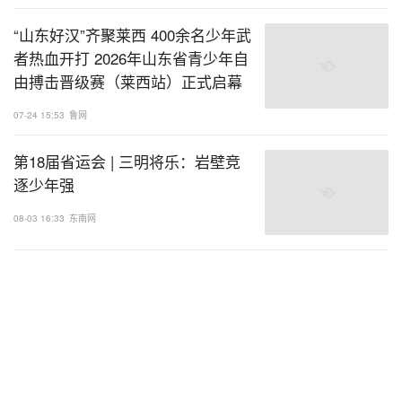
“山东好汉”齐聚莱西 400余名少年武
者热血开打 2026年山东省青少年自
由搏击晋级赛（莱西站）正式启幕
07-24 15:53
鲁网
第18届省运会 | 三明将乐：岩壁竞
逐少年强
08-03 16:33
东南网
阜阳小伙KO波黑拳王