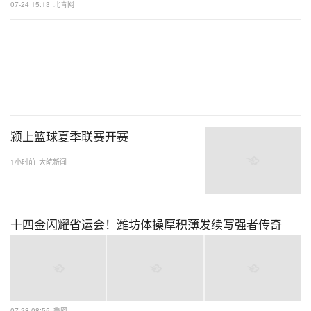
07-24 15:13
北青网
颍上篮球夏季联赛开赛
1小时前
大皖新闻
十四金闪耀省运会！潍坊体操厚积薄发续写强者传奇
07-28 08:55
鲁网