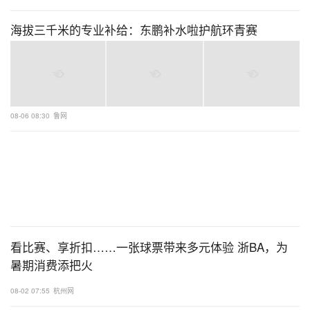
海拔三千米的专业补给：东鹏补水啦护航环青赛
08-06 08:30
鲁网
看比赛、享折扣……一张球票带来多元体验 浙BA，为
暑期消费添把火
08-02 07:55
杭州网