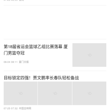
第18届省运会篮球乙组比赛落幕 厦
门男篮夺冠
08-04 08:11
厦门日报
目标锁定四强！贾文鹏率长春队轻松备战
07-25 07:32
中国吉林网