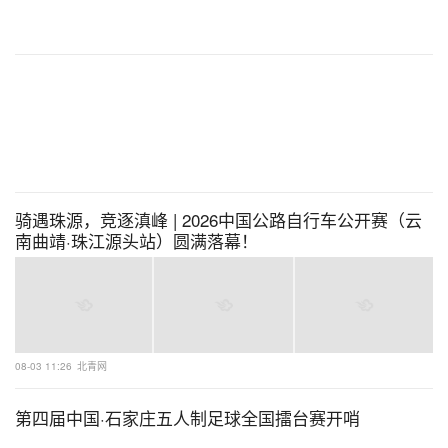
骑遇珠源，竞逐滇峰 | 2026中国公路自行车公开赛（云
南曲靖·珠江源头站）圆满落幕！
08-03 11:26
北青网
第四届中国·石家庄五人制足球全国擂台赛开哨