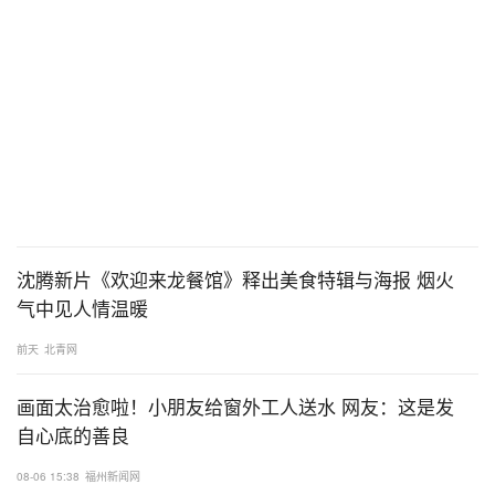
沈腾新片《欢迎来龙餐馆》释出美食特辑与海报 烟火
气中见人情温暖
前天
北青网
画面太治愈啦！小朋友给窗外工人送水 网友：这是发
自心底的善良
08-06 15:38
福州新闻网