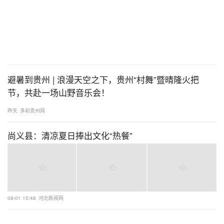
避暑到贵州 | 浪漫天空之下，贵州“村舞”暨晴隆火把
节，共赴一场山野音乐会！
昨天
多彩贵州网
尚义县：清凉夏日捧出文化“热餐”
08-01 15:48
河北新闻网