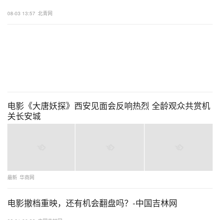
08-03 13:57
北青网
电影《大唐妖探》西安见面会反响热烈 全龄观众共赏机
关长安城
最新
华商网
电影撤档重映，还有机会翻盘吗？-中国吉林网