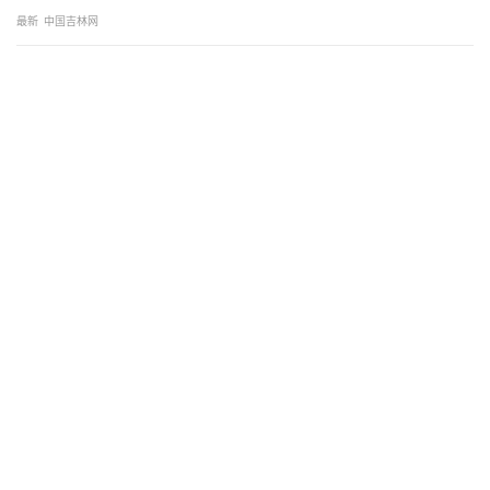
最新
中国吉林网
厦门举办市民歌剧公益音乐会 让歌剧艺术走近寻常百
姓
08-02 14:44
东南网
大疆Osmo Pocket 4P携手于佩尔推出短片《仿佛相
识》：让电影级创作装进口袋