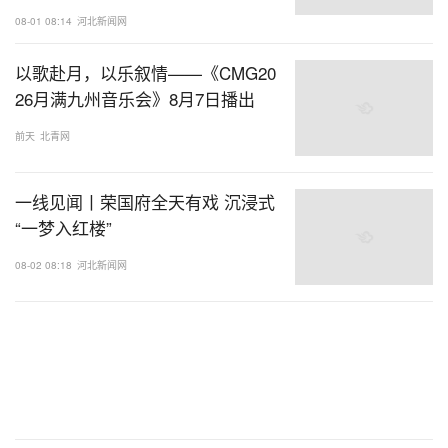
08-01 08:14
河北新闻网
以歌赴月，以乐叙情——《CMG20
26月满九州音乐会》8月7日播出
前天
北青网
一线见闻丨荣国府全天有戏 沉浸式
“一梦入红楼”
08-02 08:18
河北新闻网