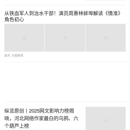
从铁血军人到治水干部！演员周惠林蚌埠解读《情淮》
角色初心
前天
大皖新闻
纵览原创丨2025网文影响力榜揭
晓，河北网络作家最白的乌鸦、六
个葫芦上榜