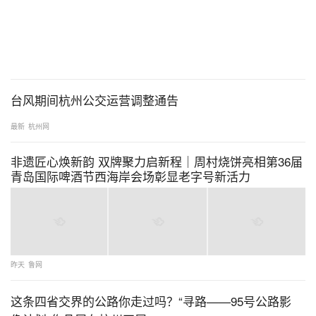
台风期间杭州公交运营调整通告
最新
杭州网
非遗匠心焕新韵 双牌聚力启新程｜周村烧饼亮相第36届
青岛国际啤酒节西海岸会场彰显老字号新活力
昨天
鲁网
这条四省交界的公路你走过吗？“寻路——95号公路影