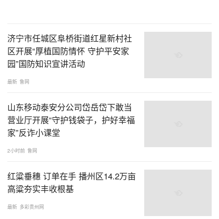
济宁市任城区阜桥街道红星新村社
区开展“厚植国防情怀 守护平安家
园”国防知识宣讲活动
最新
鲁网
山东移动泰安分公司岱岳岱下敢当
营业厅开展“守护钱袋子，护好幸福
家”反诈小课堂
2小时前
鲁网
红粱垂穗 订单在手 播州区14.2万亩
高粱夯实丰收根基
最新
多彩贵州网