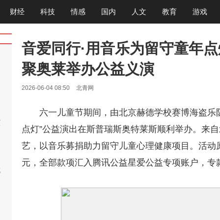
财经
科技
情感
国内
人文
教育
游戏
音爱同行·用音乐为留守童年
聚奥莱举办公益义演
题
2026-06-04 08:50
北青网
六一儿童节期间，由北京赫德学校赛博海盗乐队
演
点灯”公益演出在斯普瑞斯奥特莱斯顺利举办。来
艺，以音乐募捐助力留守儿童心理健康项目。活动原定筹款
元，全部款项汇入腾讯公益星爱公益专项账户，专
城