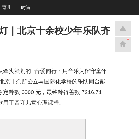
育儿
时尚
点灯｜北京十余校少年乐队齐
牵头策划的 “音爱同行・用音乐为留守童年
自北京十余所公立与国际化学校的乐队同台献
 6000 元，最终筹得善款 7216.71
款用于留守儿童心理课程。