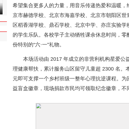
希望集合更多人的力量，用音乐传递热爱和温暖，
《江海潮生》导演王伟民走进人艺，见
“秋天的第一场抢票”和演唱会一起来
精 选
精 选
证杨立新执导《雷雨》首演
了！下午3点孙燕姿演唱会开票，晚上7
京市赫德学校、北京市海嘉学校、北京市朝阳区世
点薛之谦、十个勤天奥体开唱
区稻香湖学校、鼎石学校、北京中学、亦庄实验学
的学生乐队。各校学子主动牺牲课余休息时间，零
份特别的“六·一”礼物。
本场活动由 2017 年成立的非营利机构星爱
理健康帮扶，累计服务山区留守儿童超 2300 名。本
元即可支撑一个乡村班级一整年心理抗逆课程。为
益盲盒徽章，现场捐款市民均可领取纪念徽章，不