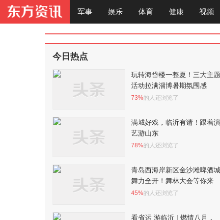
军事
娱乐
体育
健康
视频
今日热点
玩转海岱楼一整夏！三大主
活动拉满淄博暑期氛围感
73%
的人还浏览了
满城好戏，临沂有请！跟着
艺游山东
78%
的人还浏览了
青岛西海岸新区金沙滩啤酒
舞力全开！舞林大会等你来
45%
的人还浏览了
看省运 游临沂 | 燃情八月，