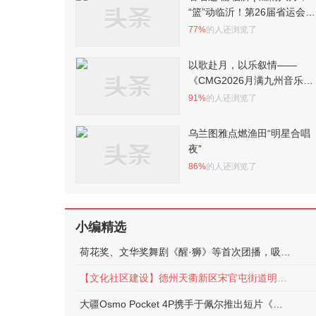
“篮”动临沂！第26届省运会篮
球赛事观赛指南
77%
的人还浏览了
以歌赴月，以乐叙情——
《CMG2026月满九州音乐
会》8月7日播出
91%
的人还浏览了
乌兰图雅点燃渔田“明星合唱
夜”
86%
的人还浏览了
小编精选
荷花奖、文华奖舞剧《醒·狮》等首次团播，吸引384万抖音网友观看
【文化社区建设】德州天衢新区宋官屯街道明月社区：开展“匠心手作拼童趣 稚手筑梦启童心”活动
大疆Osmo Pocket 4P携手于佩尔推出短片《仿佛相识》：让电影级创作装进口袋