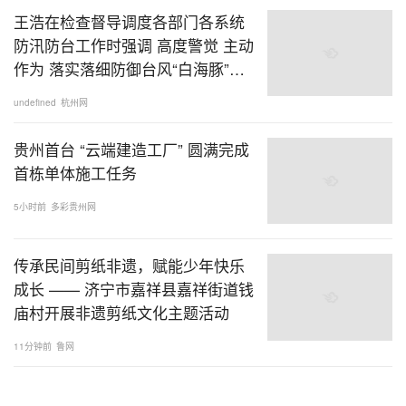
王浩在检查督导调度各部门各系统
防汛防台工作时强调 高度警觉 主动
作为 落实落细防御台风“白海豚”各
项工作
undefined
杭州网
贵州首台 “云端建造工厂” 圆满完成
首栋单体施工任务
5小时前
多彩贵州网
传承民间剪纸非遗，赋能少年快乐
成长 —— 济宁市嘉祥县嘉祥街道钱
庙村开展非遗剪纸文化主题活动
11分钟前
鲁网