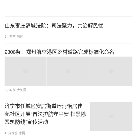
山东枣庄薛城法院：司法聚力，共治解民忧
2小时前
鲁网
2306条！郑州航空港区乡村道路完成标准化命名
3小时前
大河网
济宁市任城区安居街道运河怡居佳
苑社区开展“普法护航守平安 扫黑除
恶筑防线”宣传活动
45分钟前
鲁网