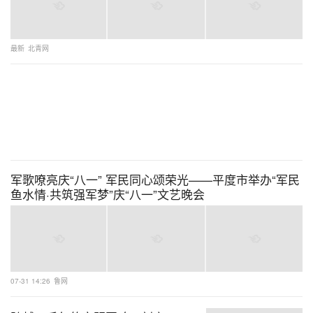
最新
北青网
军歌嘹亮庆“八一” 军民同心颂荣光——平度市举办“军民
鱼水情·共筑强军梦”庆“八一”文艺晚会
07-31 14:26
鲁网