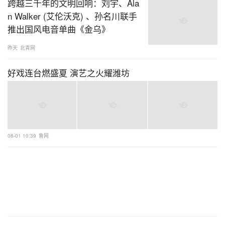
跨越三千年的文明回响：刘宇、Ala
n Walker (艾伦沃克) 、孙名川联手
推出国风电音单曲《金乌》
昨天
北青网
好戏连台燃盛夏 演艺之火耀潍坊
08-01 10:39
鲁网