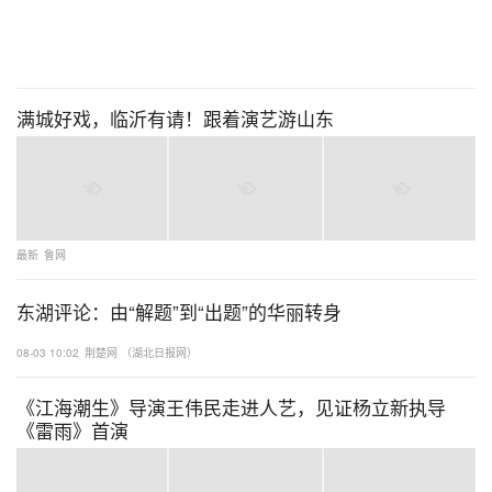
满城好戏，临沂有请！跟着演艺游山东
最新
鲁网
东湖评论：由“解题”到“出题”的华丽转身
08-03 10:02
荆楚网 （湖北日报网）
《江海潮生》导演王伟民走进人艺，见证杨立新执导
《雷雨》首演