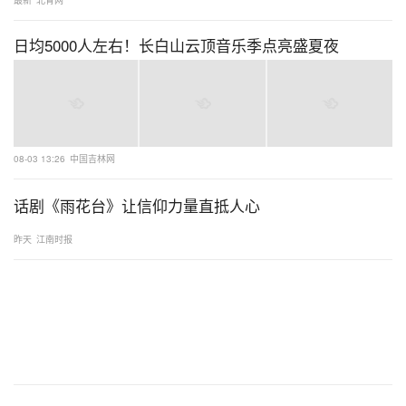
最新
北青网
日均5000人左右！长白山云顶音乐季点亮盛夏夜
08-03 13:26
中国吉林网
话剧《雨花台》让信仰力量直抵人心
昨天
江南时报