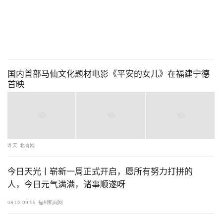
国内首部马仙文化题材电影《平安的女儿》在福建宁德
首映
昨天
北青网
今日天光丨崭新一周正式开启，愿所有努力打拼的
人，今日元气满满，诸事顺遂呀
08-03 09:55
福州新闻网