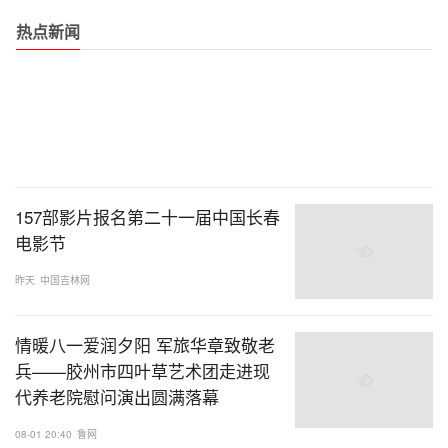
热点新闻
157部影片报名第二十一届中国长春
电影节
昨天
中国吉林网
情暖八一爱润夕阳 军旅华章致敬老
兵——胶州市四叶草艺术团走进现
代养老院慰问演出圆满落幕
08-01 20:40
鲁网